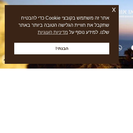
x
 אותנו בפייסבוק
אתר זה משתמש בקובצי Cookie כדי להבטיח
שתקבל את חוויית הגלישה הטובה ביותר באתר
שלנו. למידע נוסף על
מדיניות העוגיות
הבנתי!
במקום אין נגישות מלאה
ב | אירועי בוטיק קטנים
בניית אתרים
ב-
קומבר שיווק דיגיטלי
Combar Digital