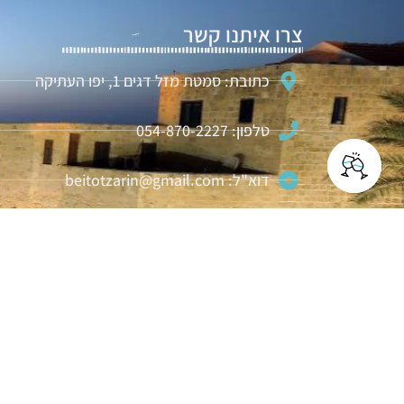
צרו איתנו קשר
כתובת: סמטת מזל דגים 1, יפו העתיקה
טלפון: 054-870-2227
דוא"ל: beitotzarin@gmail.com
דבר איתנו בוואטסאפ
לקבלת תפריט אירוח ולהזמנות
מקום לאירועים מיוחדים
Beit Otzarin 2026 © כל הזכויות שמורות לבית אוצרין