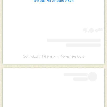
הצגת פוסט זה באינסטגרם
פוסט משותף על ידי ‏‎אוצרין‎‏ (@‏‎beit_otzarin‎‏)