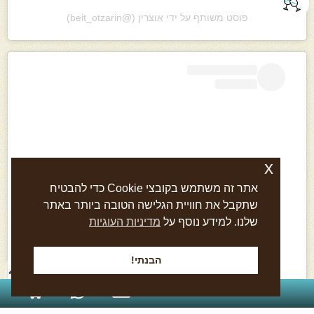
פוסט משותף על ידי ‏‎אוצרין‎‏ (@‏‎beit_otzarin‎‏)
x
אתר זה משתמש בקובצי Cookie כדי להבטיח
שתקבל את חוויית הגלישה הטובה ביותר באתר
שלנו. למידע נוסף על
מדיניות העוגיות
הצגת פוסט זה באינסטגרם
הבנתי!
054-870-2227