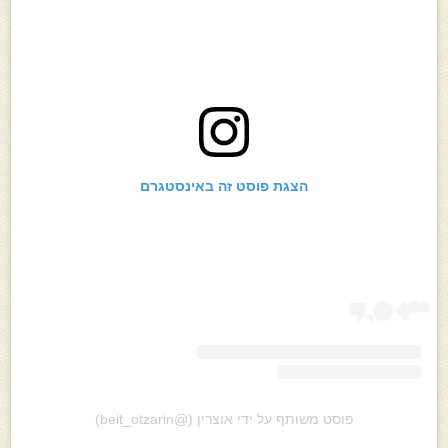
הצגת פוסט זה באינסטגרם
פוסט משותף על ידי ‏‎אוצרין‎‏ (@‏‎beit_otzarin‎‏)