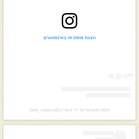
הצגת פוסט זה באינסטגרם
פוסט משותף על ידי ‏‎אוצרין‎‏ (@‏‎beit_otzarin‎‏)