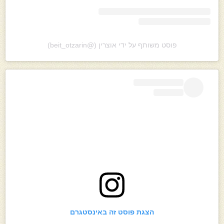
פוסט משותף על ידי ‏‎אוצרין‎‏ (@‏‎beit_otzarin‎‏)
הצגת פוסט זה באינסטגרם