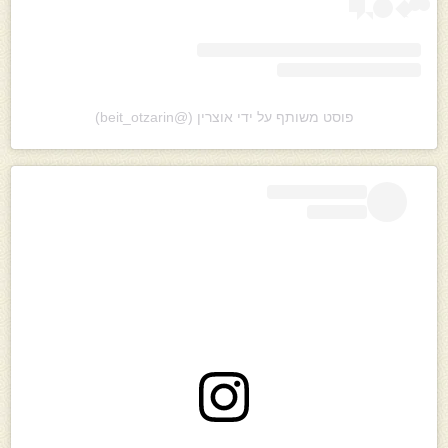
פוסט משותף על ידי ‏‎אוצרין‎‏ (@‏‎beit_otzarin‎‏)