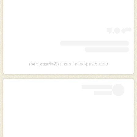
פוסט משותף על ידי ‏‎אוצרין‎‏ (@‏‎beit_otzarin‎‏)