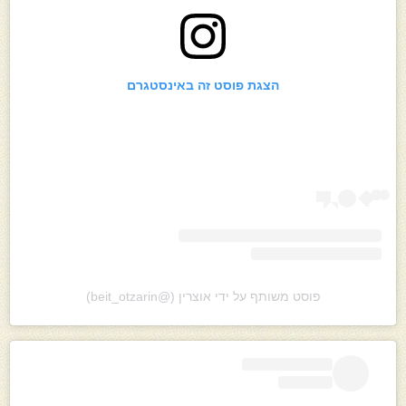
הצגת פוסט זה באינסטגרם
פוסט משותף על ידי ‏‎אוצרין‎‏ (@‏‎beit_otzarin‎‏)