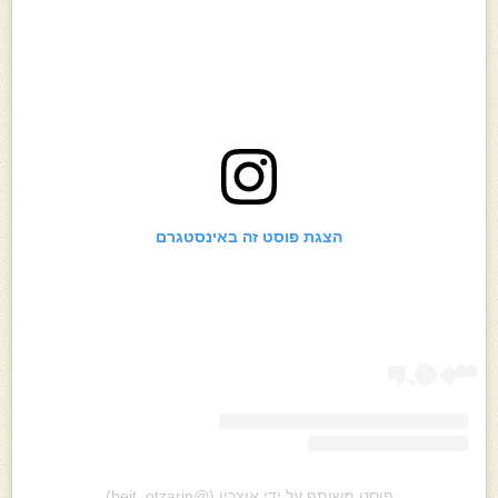
הצגת פוסט זה באינסטגרם
פוסט משותף על ידי ‏‎אוצרין‎‏ (@‏‎beit_otzarin‎‏)