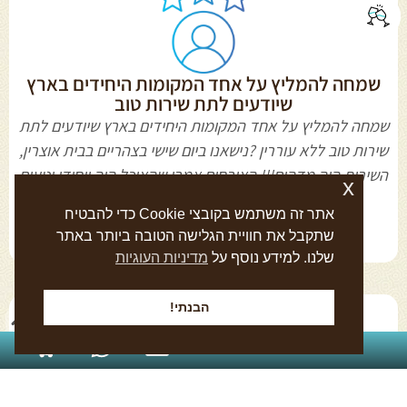
שמחה להמליץ על אחד המקומות היחידים בארץ
שיודעים לתת שירות טוב
שמחה להמליץ על אחד המקומות היחידים בארץ שיודעים לתת
שירות טוב ללא עוררין ?נישאנו ביום שישי בצהריים בבית אוצרין,
השירות היה מדהים!!! האורחים אמרו שהאוכל היה ייחודי וטעים
x
רצח (במילים האלו), אווירה קלילה וכיפית,
אתר זה משתמש בקובצי Cookie כדי להבטיח
להמשך קריאה
שתקבל את חוויית הגלישה הטובה ביותר באתר
שלנו. למידע נוסף על
מדיניות העוגיות
הבנתי!
054-870-2227