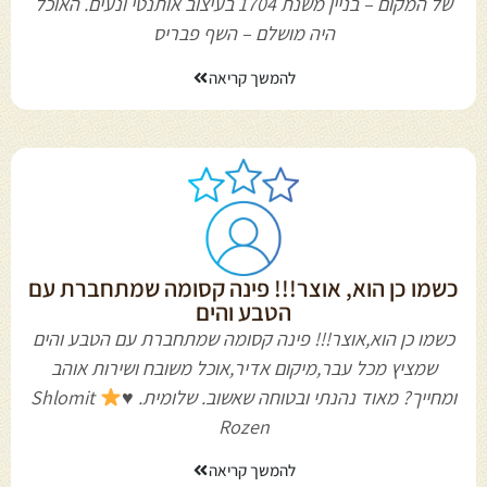
של המקום – בניין משנת 1704 בעיצוב אותנטי ונעים. האוכל
היה מושלם – השף פבריס
להמשך קריאה
כשמו כן הוא, אוצר!!! פינה קסומה שמתחברת עם
הטבע והים
כשמו כן הוא,אוצר!!! פינה קסומה שמתחברת עם הטבע והים
שמציץ מכל עבר,מיקום אדיר,אוכל משובח ושירות אוהב
ומחייך? מאוד נהנתי ובטוחה שאשוב. שלומית.
♥️
‏ ‏‎Shlomit
Rozen‎‏
להמשך קריאה