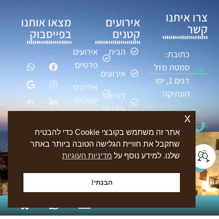
צרו איתנו
אירועים
מצאו אותנו
קשר
קטנים
בפייסבוק
הבית
אירועים
כתובת:
פרטיים
סמטת מזל
אירועים
דגים 1, יפו
אירועים
העתיקה
דורית
עסקיים
ופבריס
x
טלפון: 054-
חתונה
גלריה
870-2227
אתר זה משתמש בקובצי Cookie כדי להבטיח
במקום אין
קטנה
נגישות מלאה
שתקבל את חוויית הגלישה הטובה ביותר באתר
מגזין
ימי
שלנו. למידע נוסף על
מדיניות העוגיות
דוא"ל:
הולדת
beitotzarin@gmail.com
יצירת
הבנתי!
קשר
בריתות
דבר איתנו
054-870-2227
בוואטסאפ
בר/בת