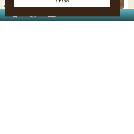
הבנתי!
054-870-2227
האורחים מברזיל שהגיעו לחגוג יום הולדת 70
בית אוצרין מלא שמחה , המחול האותנטי של גל בחלון
היפואי מרטיט את לב האורחים מברזיל שהיגיעו לחגוג יום
הולדת 70