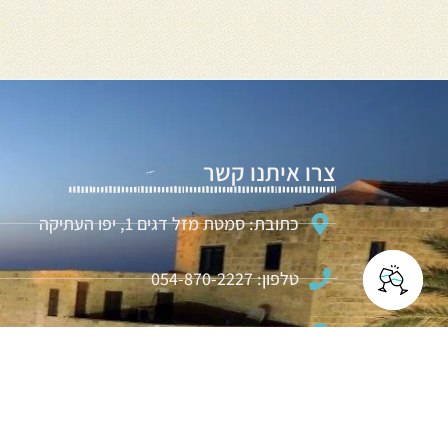
צרו איתנו קשר
כתובת: סמטת מזל דגים 1, יפו העתיקה
טלפון: 054-870-2227
דוא"ל: beitotzarin@gmail.com
דבר איתנו בוואטסאפ
לקבלת תפריט אירוח ולהזמנות