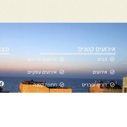
אירועים קטנים
מצאו
הבית
אירועים פרטיים
אירועים
אירועים עסקיים
דורית ופבריס
חתונה קטנה
גלריה
ימי הולדת
מגזין
בריתות
יצירת קשר
בר/בת מצווה