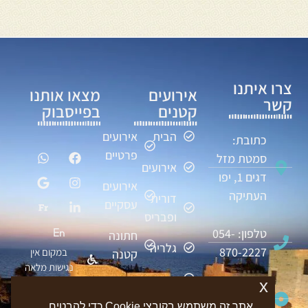
צרו איתנו
אירועים
מצאו אותנו
קשר
קטנים
בפייסבוק
הבית
אירועים
כתובת:
פרטיים
סמטת מזל
אירועים
דגים 1, יפו
אירועים
העתיקה
דורית
עסקיים
ופבריס
טלפון: 054-
חתונה
גלריה
870-2227
במקום אין
קטנה
נגישות מלאה
מגזין
x
ימי
דוא"ל:
הולדת
אתר זה משתמש בקובצי Cookie כדי להבטיח